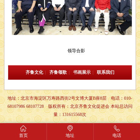
领导合影
齐鲁文化
|
齐鲁颂歌
|
书画展示
|
联系我们
地址：北京市海淀区万寿路西街2号文博大厦B座8层 电话：010-
68107986 68107728 版权所有：北京齐鲁文化促进会
本站总访问
量：13
1615568
次
首页
地址
电话